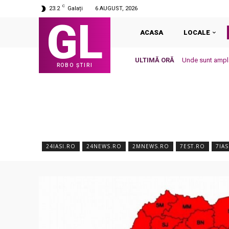
C
23.2
Galați
6 AUGUST, 2026
GL
ACASA
LOCALE
ULTIMĂ ORĂ
Unde sunt ampl
ROBO ȘTIRI
24IASI.RO
24NEWS.RO
2MNEWS.RO
7EST.RO
7IAS