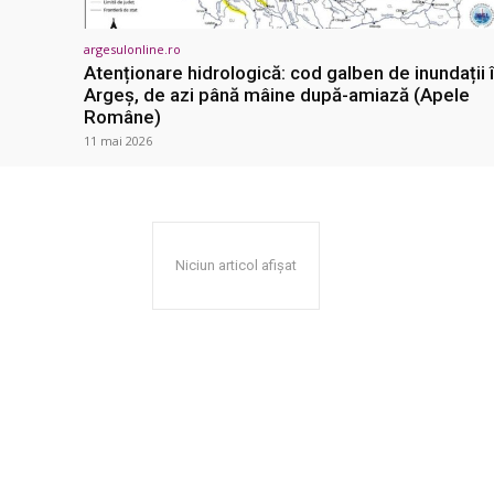
argesulonline.ro
Atenționare hidrologică: cod galben de inundații 
Argeș, de azi până mâine după-amiază (Apele
Române)
11 mai 2026
Niciun articol afișat