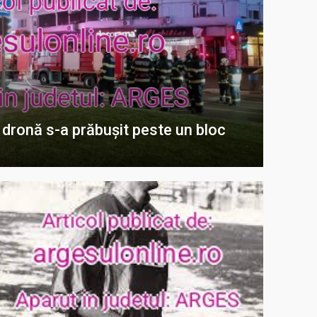
O dronă s-a prăbușit peste un bloc