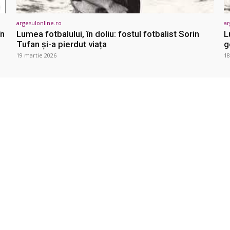
argesulonline.ro
ar
în
Lumea fotbalului, în doliu: fostul fotbalist Sorin
L
Tufan și-a pierdut viața
g
19 martie 2026
18