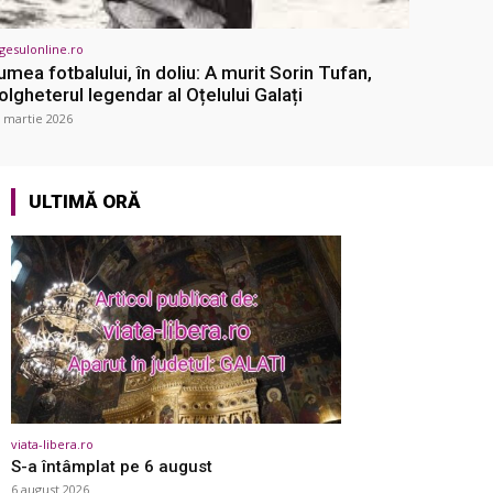
gesulonline.ro
umea fotbalului, în doliu: A murit Sorin Tufan,
olgheterul legendar al Oțelului Galați
 martie 2026
ULTIMĂ ORĂ
viata-libera.ro
S-a întâmplat pe 6 august
6 august 2026