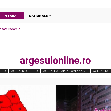
IN TARA
NATIONALE
asate radarele
argesulonline.ro
I.RO
ACTUALDECLUJ.RO
ACTUALITATEAPRAHOVEANA.RO
ACTUALITAT