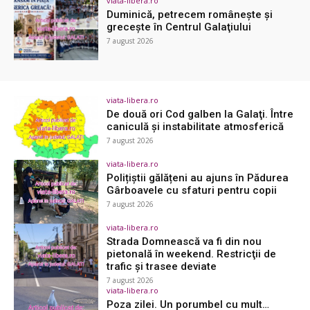
viata-libera.ro
Duminică, petrecem româneşte şi
greceşte în Centrul Galaţiului
7 august 2026
viata-libera.ro
De două ori Cod galben la Galaţi. Între
caniculă şi instabilitate atmosferică
7 august 2026
viata-libera.ro
Polițiștii gălățeni au ajuns în Pădurea
Gârboavele cu sfaturi pentru copii
7 august 2026
viata-libera.ro
Strada Domnească va fi din nou
pietonală în weekend. Restricţii de
trafic şi trasee deviate
7 august 2026
viata-libera.ro
Poza zilei. Un porumbel cu mult…