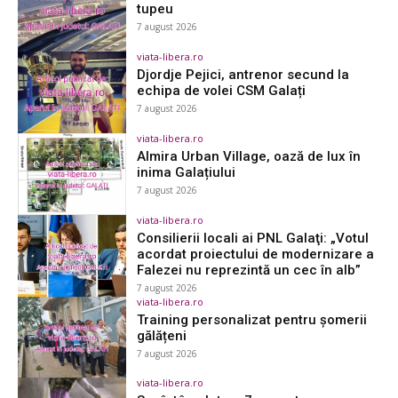
tupeu
7 august 2026
viata-libera.ro
Djordje Pejici, antrenor secund la
echipa de volei CSM Galați
7 august 2026
viata-libera.ro
Almira Urban Village, oază de lux în
inima Galațiului
7 august 2026
viata-libera.ro
Consilierii locali ai PNL Galaţi: „Votul
acordat proiectului de modernizare a
Falezei nu reprezintă un cec în alb”
7 august 2026
viata-libera.ro
Training personalizat pentru șomerii
gălățeni
7 august 2026
viata-libera.ro