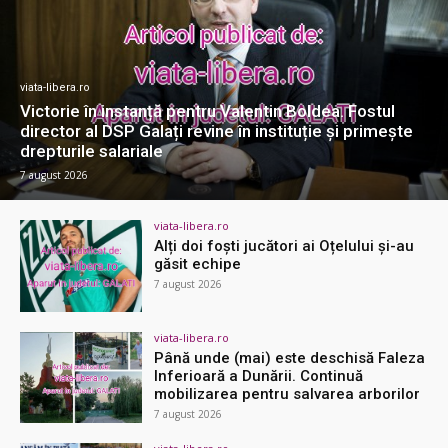
viata-libera.ro
Victorie în instanță pentru Valentin Boldea. Fostul
director al DSP Galați revine în instituție și primește
drepturile salariale
7 august 2026
viata-libera.ro
Alți doi foști jucători ai Oțelului și-au
găsit echipe
7 august 2026
viata-libera.ro
Până unde (mai) este deschisă Faleza
Inferioară a Dunării. Continuă
mobilizarea pentru salvarea arborilor
7 august 2026