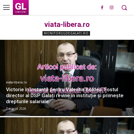
GL
ROBO ȘTIRI
viata-libera.ro
MONITORULDEGALATI.RO
viata-libera.ro
Victorie în instanță pentru Valentin Boldea. Fostul
director al DSP Galați revine în instituție și primește
drepturile salariale
7 august 2026