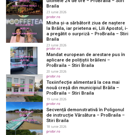
ultimele 24 de ore – ProBraila – Stiri
Braila
23 iunie 2026
probr.ro
Misha și-a sărbătorit ziua de naștere
la Brăila, iar prietena ei, Lili Apostol, i-
a pregătit o surpriză – ProBraila – Stiri
Braila
23 iunie 2026
probr.ro
Mandat european de arestare pus în
aplicare de polițiștii brăileni –
ProBraila – Stiri Braila
20 iunie 2026
probr.ro
Toxiinfecție alimentară la cea mai
nouă creșă din municipiul Brăila –
ProBraila – Stiri Braila
19 iunie 2026
probr.ro
Secvență demonstrativă în Poligonul
de instrucție Vărsătura – ProBraila –
Stiri Braila
18 iunie 2026
probr.ro