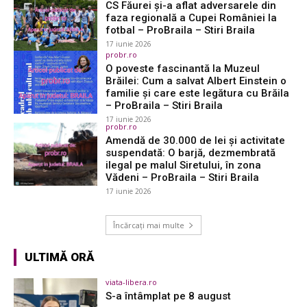
CS Făurei și-a aflat adversarele din
faza regională a Cupei României la
fotbal – ProBraila – Stiri Braila
17 iunie 2026
probr.ro
O poveste fascinantă la Muzeul
Brăilei: Cum a salvat Albert Einstein o
familie și care este legătura cu Brăila
– ProBraila – Stiri Braila
17 iunie 2026
probr.ro
Amendă de 30.000 de lei și activitate
suspendată: O barjă, dezmembrată
ilegal pe malul Siretului, în zona
Vădeni – ProBraila – Stiri Braila
17 iunie 2026
Încărcați mai multe
ULTIMĂ ORĂ
viata-libera.ro
S-a întâmplat pe 8 august