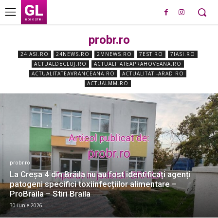
GL
ROBO ȘTIRI
probr.ro
24IASI.RO
24NEWS.RO
2MNEWS.RO
7EST.RO
7IASI.RO
ACTUALDECLUJ.RO
ACTUALITATEAPRAHOVEANA.RO
ACTUALITATEAVRANCEANA.RO
ACTUALITATI-ARAD.RO
ACTUALMM.RO
probr.ro
La Creșa 4 din Brăila nu au fost identificați agenți
patogeni specifici toxiinfecțiilor alimentare –
ProBraila – Stiri Braila
30 iunie 2026