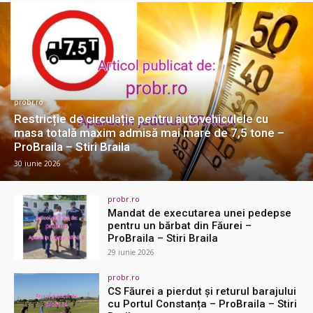
probr.ro
Restricție de circulație pentru autovehiculele cu
masa totală maxim admisă mai mare de 7,5 tone –
ProBraila – Stiri Braila
30 iunie 2026
probr.ro
Mandat de executarea unei pedepse
pentru un bărbat din Făurei –
ProBraila – Stiri Braila
29 iunie 2026
probr.ro
CS Făurei a pierdut și returul barajului
cu Portul Constanța – ProBraila – Stiri