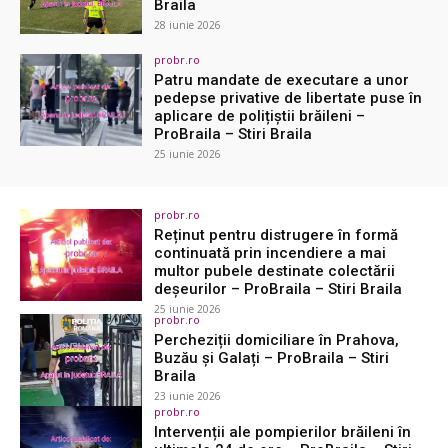
Braila
28 iunie 2026
probr.ro
Patru mandate de executare a unor
pedepse privative de libertate puse în
aplicare de polițiștii brăileni –
ProBraila – Stiri Braila
25 iunie 2026
probr.ro
Reținut pentru distrugere în formă
continuată prin incendiere a mai
multor pubele destinate colectării
deșeurilor – ProBraila – Stiri Braila
25 iunie 2026
probr.ro
Percheziții domiciliare în Prahova,
Buzău și Galați – ProBraila – Stiri
Braila
23 iunie 2026
probr.ro
Intervenții ale pompierilor brăileni în