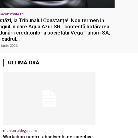
uaconstanta.ro
stăzi, la Tribunalul Constanța!: Nou termen în
itigiul în care Aqua Azur SRL contestă hotărârea
dunării creditorilor a societății Vega Turism SA,
n cadrul...
 iunie 2026
ULTIMĂ ORĂ
monitoruldegalati.ro
Workshop pentru absolvenţi: perspective