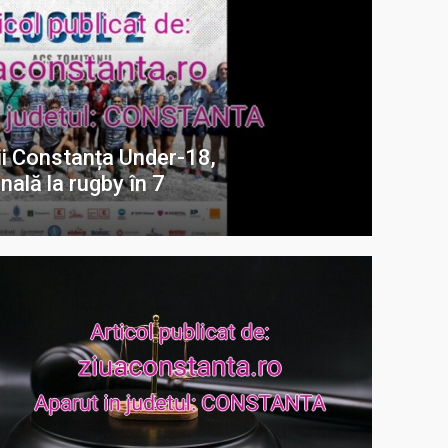
i Constanța Under-18,
ală la rugby în 7