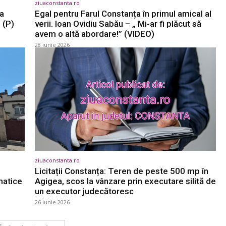
ziuaconstanta.ro
ța
Egal pentru Farul Constanța în primul amical al
 (P)
verii. Ioan Ovidiu Sabău – „ Mi-ar fi plăcut să
avem o altă abordare!” (VIDEO)
28 iunie 2026
ziuaconstanta.ro
Licitații Constanța: Teren de peste 500 mp în
matice
Agigea, scos la vânzare prin executare silită de
un executor judecătoresc
26 iunie 2026