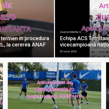
ziuaconstanta.ro
u termen în procedura
Echipa ACS Tomitani
RL, la cererea ANAF
vicecampioană națion
30 iunie 2026