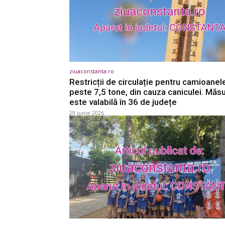
ziuaconstanta.ro
Restricții de circulație pentru camioanel
peste 7,5 tone, din cauza caniculei. Măs
este valabilă în 36 de județe
29 iunie 2026