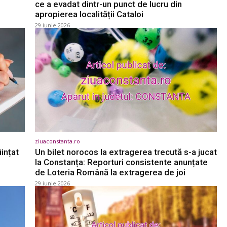
ce a evadat dintr-un punct de lucru din
apropierea localității Cataloi
29 iunie 2026
ziuaconstanta.ro
iințat
Un bilet norocos la extragerea trecută s-a jucat
la Constanța: Reporturi consistente anunțate
de Loteria Română la extragerea de joi
29 iunie 2026