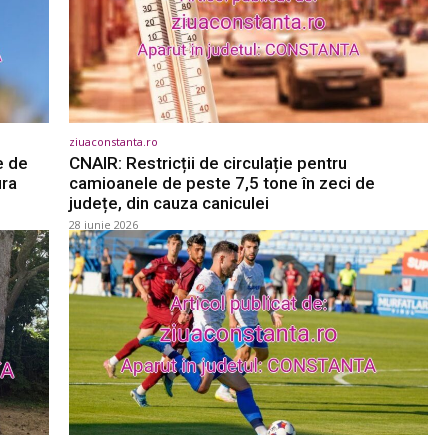
ziuaconstanta.ro
e de
CNAIR: Restricții de circulație pentru
ura
camioanele de peste 7,5 tone în zeci de
județe, din cauza caniculei
28 iunie 2026