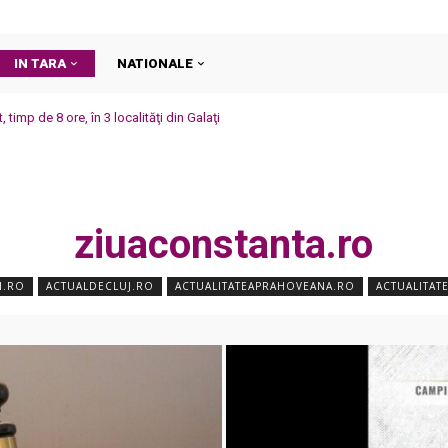
IN TARA
NATIONALE
t, timp de 8 ore, în 3 localităţi din Galaţi
ziuaconstanta.ro
I.RO
ACTUALDECLUJ.RO
ACTUALITATEAPRAHOVEANA.RO
ACTUALITAT