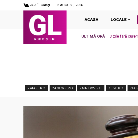
C
24.3
Galați
8 AUGUST, 2026
GL
ACASA
LOCALE
ULTIMĂ ORĂ
3 zile fără curen
ROBO ȘTIRI
24IASI.RO
24NEWS.RO
2MNEWS.RO
7EST.RO
7IAS