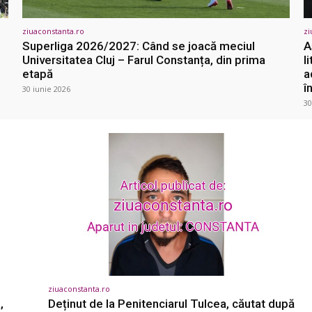
ziuaconstanta.ro
zi
Superliga 2026/2027: Când se joacă meciul
A
Universitatea Cluj – Farul Constanța, din prima
l
etapă
a
î
30 iunie 2026
30
ziuaconstanta.ro
,
Deținut de la Penitenciarul Tulcea, căutat după